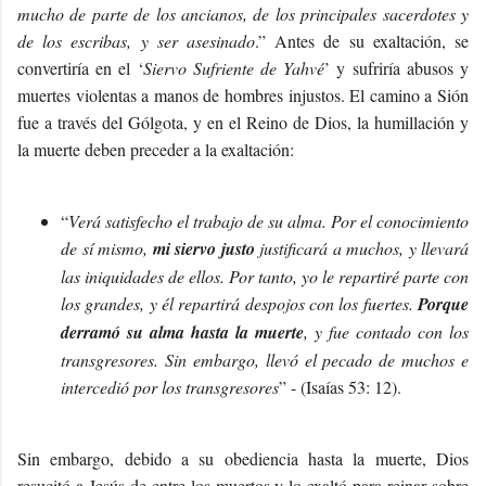
mucho de parte de los ancianos, de los principales sacerdotes y
de los escribas, y ser asesinado
.” Antes de su exaltación, se
convertiría en el ‘
Siervo Sufriente de Yahvé
’ y sufriría abusos y
muertes violentas a manos de hombres injustos. El camino a Sión
fue a través del Gólgota, y en el Reino de Dios, la humillación y
la muerte deben preceder a la exaltación:
“
Verá satisfecho el trabajo de su alma. Por el conocimiento
de sí mismo,
mi siervo justo
justificará a muchos, y llevará
las iniquidades de ellos. Por tanto, yo le repartiré parte con
los grandes, y él repartirá despojos con los fuertes.
Porque
derramó su alma hasta la muerte
, y fue contado con los
transgresores. Sin embargo, llevó el pecado de muchos e
intercedió por los transgresores
” - (Isaías 53: 12).
Sin embargo, debido a su obediencia hasta la muerte, Dios
resucitó a Jesús de entre los muertos y lo exaltó para reinar sobre