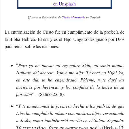
[
Corona de Espinas-Foto de
Christi Marcheschi
en Unsplash
]
La entronización de Cristo fue en cumplimiento de la profecía de
la Biblia Hebrea. Él era y es el Hijo Ungido designado por Dios
para reinar sobre las naciones:
“
Pero yo he puesto mi rey sobre Sión, mi santo monte.
Hablaré del decreto. Yahvé me dijo: Tú eres mi Hijo! Yo,
en este día, te he engendrado. Pídeme, y te daré las
naciones por herencia, y los confines de la tierra de su
posesión
" – (Salmo 2:6-8).
“
Y te anunciamos la promesa hecha a los padres, de que
Dios ha cumplido lo mismo con nuestros hijos, resucitando
a Jesús; como también está escrito en el Salmo Segundo:
Tú eres mi Hijo. Yo te he engendrado hoy
” - (Hechos 13: