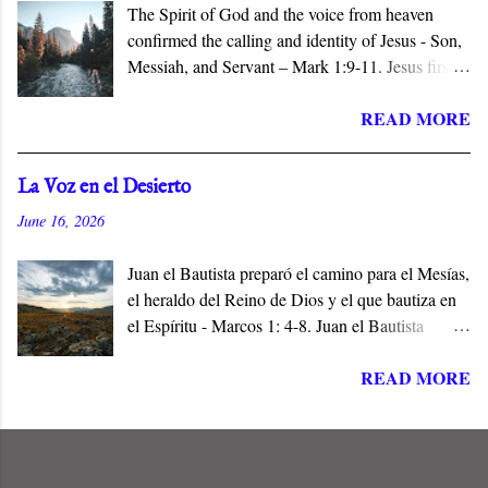
The Spirit of God and the voice from heaven
confirmed the calling and identity of Jesus - Son,
Messiah, and Servant – Mark 1:9-11. Jesus first
appears in the Gospel of Mark when John
READ MORE
baptizes him in the Jordan River. The narrative
identifies him with his hometown, Nazareth, a
village of no consequence. Jesus is the Son and
La Voz en el Desierto
the Servant of the Lord, and the Messiah who
June 16, 2026
does not conform to popular expectations.
Juan el Bautista preparó el camino para el Mesías,
el heraldo del Reino de Dios y el que bautiza en
el Espíritu - Marcos 1: 4-8. Juan el Bautista
preparó el camino para Jesús de Nazaret, el
READ MORE
Mesías de Israel, en cumplimiento de las
Escrituras. Él era la Voz en el Desierto, y el Elías
que había de venir a restaurar todas las cosas
antes del Día del Señor - (Malaquías 4: 5, Mateo
11:14).