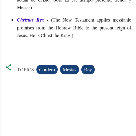
Mesías)
Christus Rex
- (
The New Testament applies messianic
promises from the Hebrew Bible to the present reign of
Jesus. He is Christ the King!
)
TOPICS:
Cordero
Mesías
Rey
C
o
m
m
e
n
t